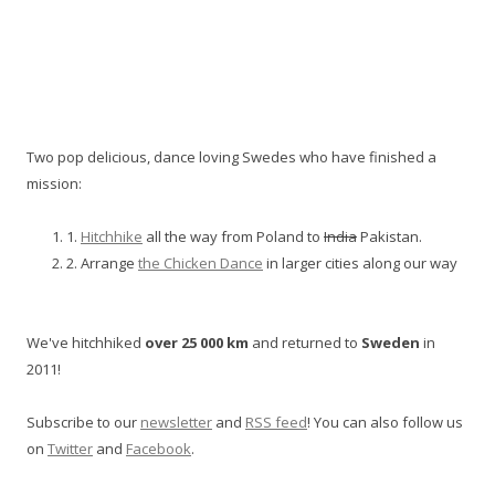
Two pop delicious, dance loving Swedes who have finished a
mission:
1.
Hitchhike
all the way from Poland to
India
Pakistan.
2. Arrange
the Chicken Dance
in larger cities along our way
We've hitchhiked
over 25 000 km
and returned to
Sweden
in
2011!
Subscribe to our
newsletter
and
RSS feed
! You can also follow us
on
Twitter
and
Facebook
.