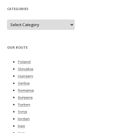
CATEGORIES
Categories
OUR ROUTE
Poland
Slovakia
Hungary
Serbia
Romania
Bulgaria
Turkey
Syria
Jordan
Iraq