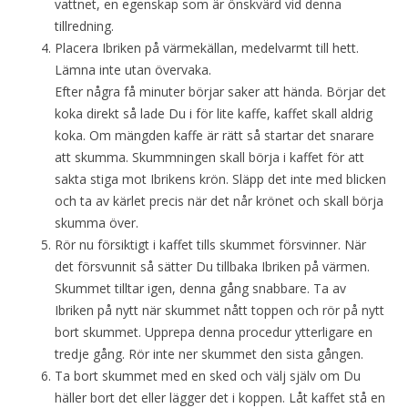
vattnet, en egenskap som är önskvärd vid denna
tillredning.
Placera Ibriken på värmekällan, medelvarmt till hett.
Lämna inte utan övervaka.
Efter några få minuter börjar saker att hända. Börjar det
koka direkt så lade Du i för lite kaffe, kaffet skall aldrig
koka. Om mängden kaffe är rätt så startar det snarare
att skumma. Skummningen skall börja i kaffet för att
sakta stiga mot Ibrikens krön. Släpp det inte med blicken
och ta av kärlet precis när det når krönet och skall börja
skumma över.
Rör nu försiktigt i kaffet tills skummet försvinner. När
det försvunnit så sätter Du tillbaka Ibriken på värmen.
Skummet tilltar igen, denna gång snabbare. Ta av
Ibriken på nytt när skummet nått toppen och rör på nytt
bort skummet. Upprepa denna procedur ytterligare en
tredje gång. Rör inte ner skummet den sista gången.
Ta bort skummet med en sked och välj själv om Du
häller bort det eller lägger det i koppen. Låt kaffet stå en